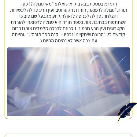
הגמרא במסכת בבא בתרא שואלת: "מאי סגולה?! ספר
תורה."סגולה לרפואה, הורדת הקטרוגים ועין הרע סגולה לעשירות
והצלחה. סגולה לכניסה לגאולה.ידוע מהבעל שם טוב כי
השתתפות בכתיבת אות בספר תורה היא סגולה לרפואה ולהורדת
הקטרוגים ועין הרע חכמינו זיכרונם לברכה מלמדים אותנו ברוח
קודשם כי: "הרוצה שיתקיימו נכסיו – יקנה ספר תורה". "..והייתה
עת צרה אשר לא נהיתה מהיות ג